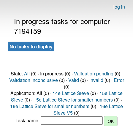
log in
In progress tasks for computer
7194159
No tasks to display
State:
All
(0) · In progress (0) ·
Validation pending
(0) ·
Validation inconclusive
(0) ·
Valid
(0) ·
Invalid
(0) ·
Error
(0)
Application: All (0) ·
14e Lattice Sieve
(0) ·
15e Lattice
Sieve
(0) ·
15e Lattice Sieve for smaller numbers
(0) ·
16e Lattice Sieve for smaller numbers
(0) ·
16e Lattice
Sieve V5
(0)
Task name: