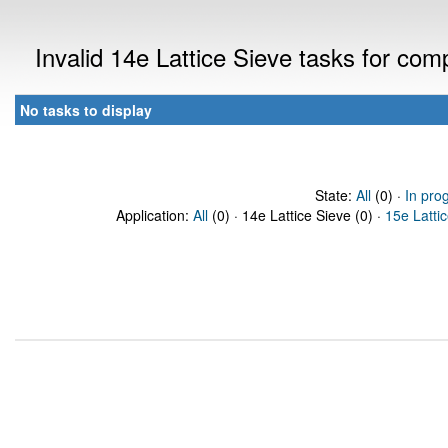
Invalid 14e Lattice Sieve tasks for co
No tasks to display
State:
All
(0) ·
In pro
Application:
All
(0) · 14e Lattice Sieve (0) ·
15e Latti