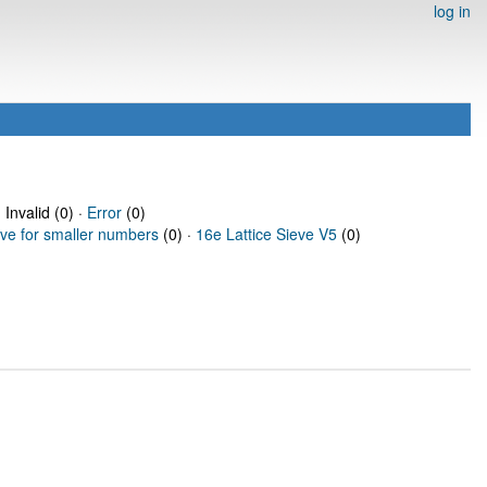
log in
 Invalid (0) ·
Error
(0)
eve for smaller numbers
(0) ·
16e Lattice Sieve V5
(0)