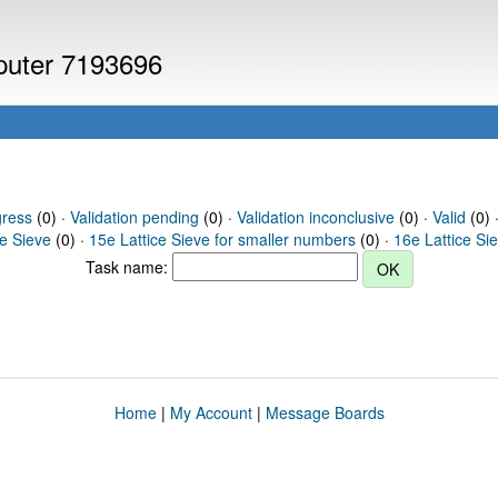
mputer 7193696
gress
(0) ·
Validation pending
(0) ·
Validation inconclusive
(0) ·
Valid
(0) ·
ce Sieve
(0) ·
15e Lattice Sieve for smaller numbers
(0) ·
16e Lattice Si
Task name:
Home
|
My Account
|
Message Boards