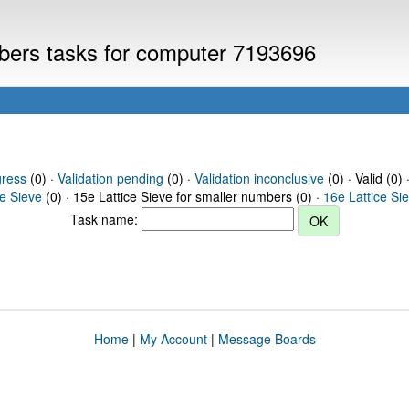
mbers tasks for computer 7193696
gress
(0) ·
Validation pending
(0) ·
Validation inconclusive
(0) · Valid (0) 
ce Sieve
(0) · 15e Lattice Sieve for smaller numbers (0) ·
16e Lattice Si
Task name:
Home
|
My Account
|
Message Boards