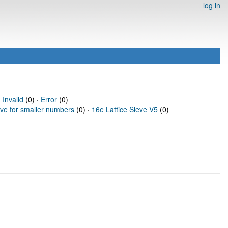
log in
·
Invalid
(0) ·
Error
(0)
eve for smaller numbers
(0) ·
16e Lattice Sieve V5
(0)