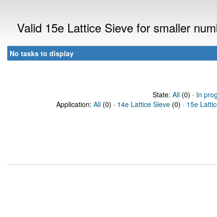
Valid 15e Lattice Sieve for smaller nu
No tasks to display
State:
All
(0) ·
In pro
Application:
All
(0) ·
14e Lattice Sieve
(0) ·
15e Latti