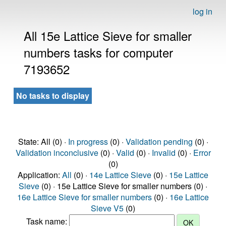
log in
All 15e Lattice Sieve for smaller
numbers tasks for computer
7193652
No tasks to display
State: All (0) ·
In progress
(0) ·
Validation pending
(0) ·
Validation inconclusive
(0) ·
Valid
(0) ·
Invalid
(0) ·
Error
(0)
Application:
All
(0) ·
14e Lattice Sieve
(0) ·
15e Lattice
Sieve
(0) · 15e Lattice Sieve for smaller numbers (0) ·
16e Lattice Sieve for smaller numbers
(0) ·
16e Lattice
Sieve V5
(0)
Task name: