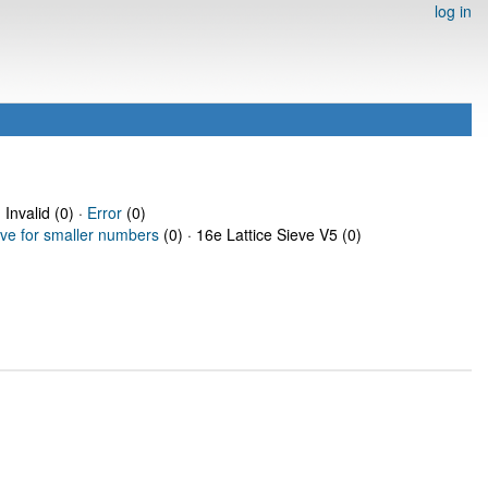
log in
 Invalid (0) ·
Error
(0)
eve for smaller numbers
(0) · 16e Lattice Sieve V5 (0)