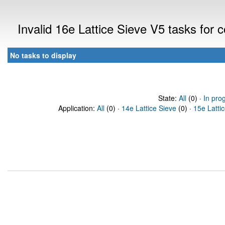
Invalid 16e Lattice Sieve V5 tasks for
No tasks to display
State:
All
(0) ·
In pro
Application:
All
(0) ·
14e Lattice Sieve
(0) ·
15e Latti