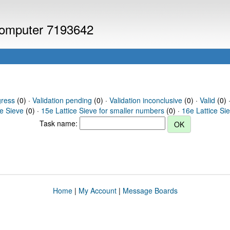
 computer 7193642
gress
(0) ·
Validation pending
(0) ·
Validation inconclusive
(0) ·
Valid
(0) ·
ce Sieve
(0) ·
15e Lattice Sieve for smaller numbers
(0) ·
16e Lattice Si
Task name:
Home
|
My Account
|
Message Boards