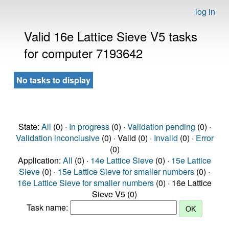
log in
Valid 16e Lattice Sieve V5 tasks
for computer 7193642
No tasks to display
State:
All
(0) ·
In progress
(0) ·
Validation pending
(0) ·
Validation inconclusive
(0) · Valid (0) ·
Invalid
(0) ·
Error
(0)
Application:
All
(0) ·
14e Lattice Sieve
(0) ·
15e Lattice
Sieve
(0) ·
15e Lattice Sieve for smaller numbers
(0) ·
16e Lattice Sieve for smaller numbers
(0) · 16e Lattice
Sieve V5 (0)
Task name: