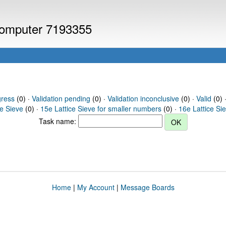
 computer 7193355
gress
(0) ·
Validation pending
(0) ·
Validation inconclusive
(0) ·
Valid
(0) ·
ce Sieve
(0) ·
15e Lattice Sieve for smaller numbers
(0) ·
16e Lattice Si
Task name:
Home
|
My Account
|
Message Boards