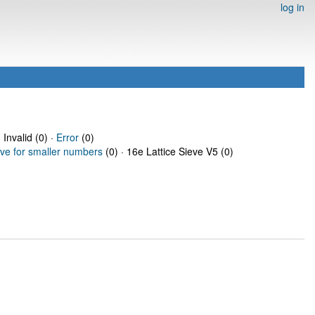
log in
 Invalid (0) ·
Error
(0)
eve for smaller numbers
(0) · 16e Lattice Sieve V5 (0)