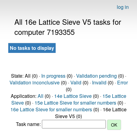
log in
All 16e Lattice Sieve V5 tasks for
computer 7193355
No tasks to display
State: All (0) ·
In progress
(0) ·
Validation pending
(0) ·
Validation inconclusive
(0) ·
Valid
(0) ·
Invalid
(0) ·
Error
(0)
Application:
All
(0) ·
14e Lattice Sieve
(0) ·
15e Lattice
Sieve
(0) ·
15e Lattice Sieve for smaller numbers
(0) ·
16e Lattice Sieve for smaller numbers
(0) · 16e Lattice
Sieve V5 (0)
Task name: