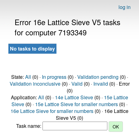
log in
Error 16e Lattice Sieve V5 tasks
for computer 7193349
No tasks to display
State:
All
(0) ·
In progress
(0) ·
Validation pending
(0) ·
Validation inconclusive
(0) ·
Valid
(0) ·
Invalid
(0) · Error
(0)
Application:
All
(0) ·
14e Lattice Sieve
(0) ·
15e Lattice
Sieve
(0) ·
15e Lattice Sieve for smaller numbers
(0) ·
16e Lattice Sieve for smaller numbers
(0) · 16e Lattice
Sieve V5 (0)
Task name: