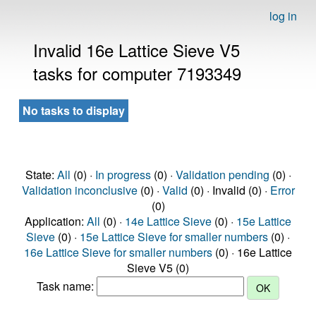
log in
Invalid 16e Lattice Sieve V5
tasks for computer 7193349
No tasks to display
State:
All
(0) ·
In progress
(0) ·
Validation pending
(0) ·
Validation inconclusive
(0) ·
Valid
(0) · Invalid (0) ·
Error
(0)
Application:
All
(0) ·
14e Lattice Sieve
(0) ·
15e Lattice
Sieve
(0) ·
15e Lattice Sieve for smaller numbers
(0) ·
16e Lattice Sieve for smaller numbers
(0) · 16e Lattice
Sieve V5 (0)
Task name: