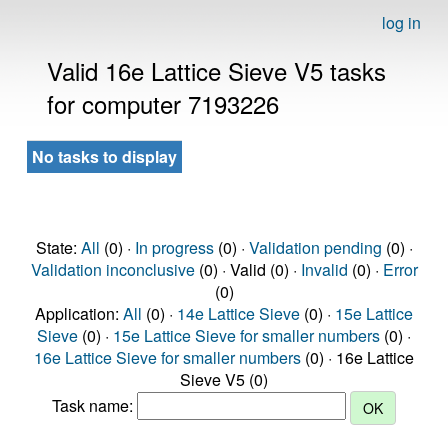
log in
Valid 16e Lattice Sieve V5 tasks
for computer 7193226
No tasks to display
State:
All
(0) ·
In progress
(0) ·
Validation pending
(0) ·
Validation inconclusive
(0) · Valid (0) ·
Invalid
(0) ·
Error
(0)
Application:
All
(0) ·
14e Lattice Sieve
(0) ·
15e Lattice
Sieve
(0) ·
15e Lattice Sieve for smaller numbers
(0) ·
16e Lattice Sieve for smaller numbers
(0) · 16e Lattice
Sieve V5 (0)
Task name: