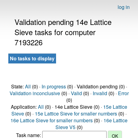
log in
Validation pending 14e Lattice
Sieve tasks for computer
7193226
No tasks to display
State:
All
(0) ·
In progress
(0) · Validation pending (0) ·
Validation inconclusive
(0) ·
Valid
(0) ·
Invalid
(0) ·
Error
(0)
Application:
All
(0) · 14e Lattice Sieve (0) ·
15e Lattice
Sieve
(0) ·
15e Lattice Sieve for smaller numbers
(0) ·
16e Lattice Sieve for smaller numbers
(0) ·
16e Lattice
Sieve V5
(0)
Task name: