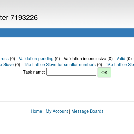
uter 7193226
gress
(0) ·
Validation pending
(0) · Validation inconclusive (0) ·
Valid
(0) 
ce Sieve
(0) ·
15e Lattice Sieve for smaller numbers
(0) ·
16e Lattice Si
Task name:
Home
|
My Account
|
Message Boards