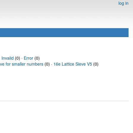
log in
·
Invalid
(0) ·
Error
(0)
eve for smaller numbers
(0) ·
16e Lattice Sieve V5
(0)