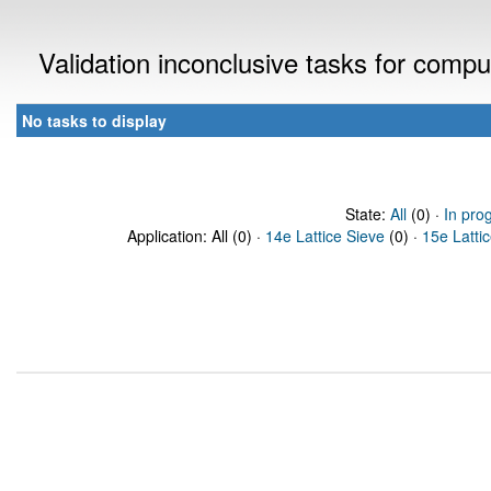
Validation inconclusive tasks for comp
No tasks to display
State:
All
(0) ·
In pro
Application: All (0) ·
14e Lattice Sieve
(0) ·
15e Latti