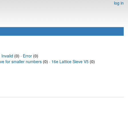
log in
·
Invalid
(0) ·
Error
(0)
eve for smaller numbers
(0) ·
16e Lattice Sieve V5
(0)