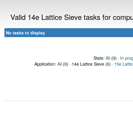
Valid 14e Lattice Sieve tasks for comp
No tasks to display
State:
All
(0) ·
In pro
Application:
All
(0) · 14e Lattice Sieve (0) ·
15e Latti