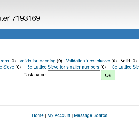
uter 7193169
gress
(0) ·
Validation pending
(0) ·
Validation inconclusive
(0) · Valid (0) 
ce Sieve
(0) ·
15e Lattice Sieve for smaller numbers
(0) ·
16e Lattice Si
Task name:
Home
|
My Account
|
Message Boards