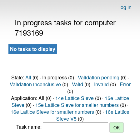
log in
In progress tasks for computer
7193169
No tasks to display
State:
All
(0) · In progress (0) ·
Validation pending
(0) ·
Validation inconclusive
(0) ·
Valid
(0) ·
Invalid
(0) ·
Error
(0)
Application: All (0) ·
14e Lattice Sieve
(0) ·
15e Lattice
Sieve
(0) ·
15e Lattice Sieve for smaller numbers
(0) ·
16e Lattice Sieve for smaller numbers
(0) ·
16e Lattice
Sieve V5
(0)
Task name: