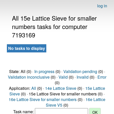
log in
All 15e Lattice Sieve for smaller
numbers tasks for computer
7193169
No tasks to display
State: All (0) ·
In progress
(0) ·
Validation pending
(0) ·
Validation inconclusive
(0) ·
Valid
(0) ·
Invalid
(0) ·
Error
(0)
Application:
All
(0) ·
14e Lattice Sieve
(0) ·
15e Lattice
Sieve
(0) · 15e Lattice Sieve for smaller numbers (0) ·
16e Lattice Sieve for smaller numbers
(0) ·
16e Lattice
Sieve V5
(0)
Task name: