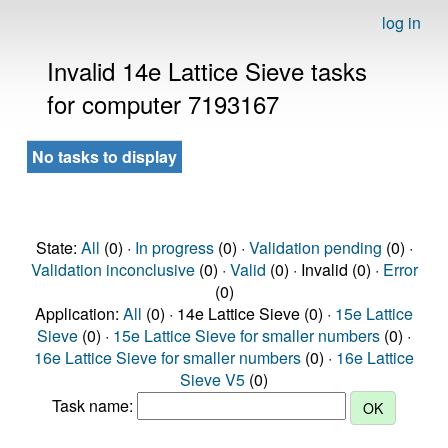
log in
Invalid 14e Lattice Sieve tasks
for computer 7193167
No tasks to display
State:
All
(0) ·
In progress
(0) ·
Validation pending
(0) ·
Validation inconclusive
(0) ·
Valid
(0) · Invalid (0) ·
Error
(0)
Application:
All
(0) · 14e Lattice Sieve (0) ·
15e Lattice
Sieve
(0) ·
15e Lattice Sieve for smaller numbers
(0) ·
16e Lattice Sieve for smaller numbers
(0) ·
16e Lattice
Sieve V5
(0)
Task name: