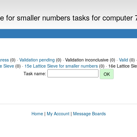
eve for smaller numbers tasks for computer
gress
(0) ·
Validation pending
(0) · Validation inconclusive (0) ·
Valid
(0) 
ce Sieve
(0) ·
15e Lattice Sieve for smaller numbers
(0) · 16e Lattice Si
Task name:
Home
|
My Account
|
Message Boards