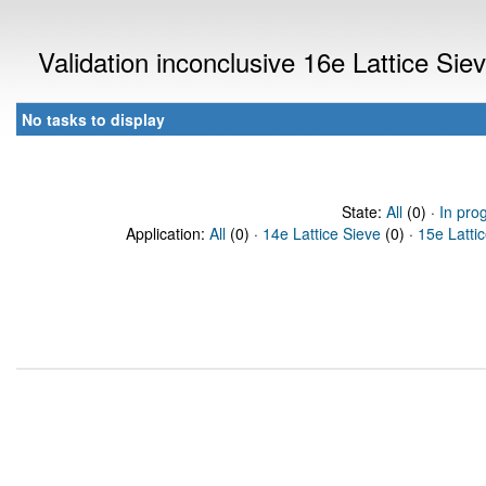
Validation inconclusive 16e Lattice Si
No tasks to display
State:
All
(0) ·
In pro
Application:
All
(0) ·
14e Lattice Sieve
(0) ·
15e Latti