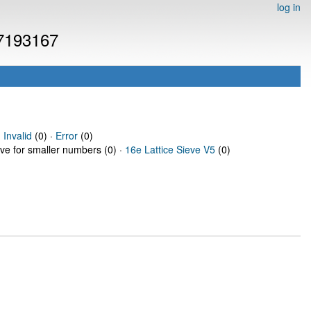
log in
 7193167
·
Invalid
(0) ·
Error
(0)
eve for smaller numbers (0) ·
16e Lattice Sieve V5
(0)