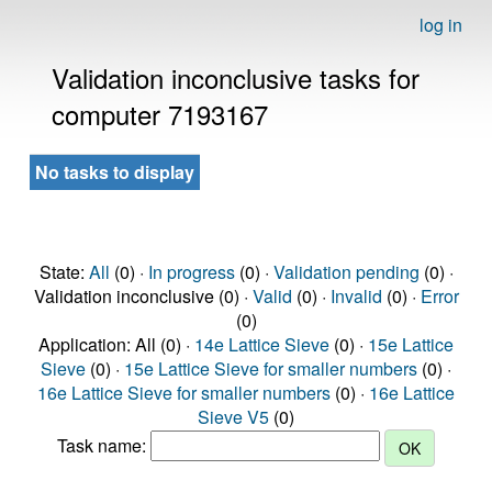
log in
Validation inconclusive tasks for
computer 7193167
No tasks to display
State:
All
(0) ·
In progress
(0) ·
Validation pending
(0) ·
Validation inconclusive (0) ·
Valid
(0) ·
Invalid
(0) ·
Error
(0)
Application: All (0) ·
14e Lattice Sieve
(0) ·
15e Lattice
Sieve
(0) ·
15e Lattice Sieve for smaller numbers
(0) ·
16e Lattice Sieve for smaller numbers
(0) ·
16e Lattice
Sieve V5
(0)
Task name: