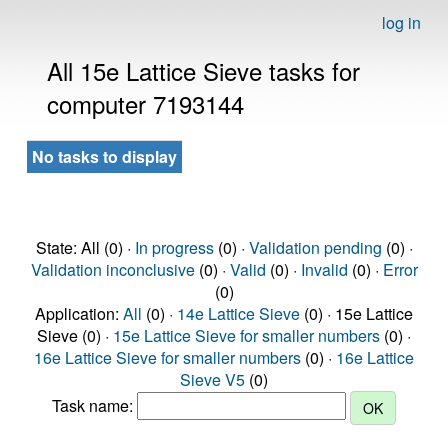
log in
All 15e Lattice Sieve tasks for
computer 7193144
No tasks to display
State: All (0) ·
In progress
(0) ·
Validation pending
(0) ·
Validation inconclusive
(0) ·
Valid
(0) ·
Invalid
(0) ·
Error
(0)
Application:
All
(0) ·
14e Lattice Sieve
(0) · 15e Lattice
Sieve (0) ·
15e Lattice Sieve for smaller numbers
(0) ·
16e Lattice Sieve for smaller numbers
(0) ·
16e Lattice
Sieve V5
(0)
Task name: