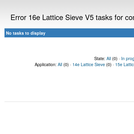
Error 16e Lattice Sieve V5 tasks for 
No tasks to display
State:
All
(0) ·
In pro
Application:
All
(0) ·
14e Lattice Sieve
(0) ·
15e Latti