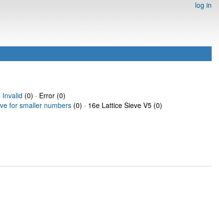
log in
·
Invalid
(0) · Error (0)
eve for smaller numbers
(0) · 16e Lattice Sieve V5 (0)