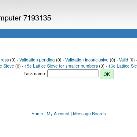
computer 7193135
gress
(0) ·
Validation pending
(0) ·
Validation inconclusive
(0) ·
Valid
(0) 
ce Sieve
(0) ·
15e Lattice Sieve for smaller numbers
(0) ·
16e Lattice Si
Task name:
Home
|
My Account
|
Message Boards