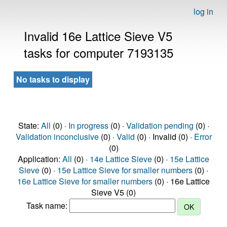
log in
Invalid 16e Lattice Sieve V5
tasks for computer 7193135
No tasks to display
State:
All
(0) ·
In progress
(0) ·
Validation pending
(0) ·
Validation inconclusive
(0) ·
Valid
(0) · Invalid (0) ·
Error
(0)
Application:
All
(0) ·
14e Lattice Sieve
(0) ·
15e Lattice
Sieve
(0) ·
15e Lattice Sieve for smaller numbers
(0) ·
16e Lattice Sieve for smaller numbers
(0) · 16e Lattice
Sieve V5 (0)
Task name: