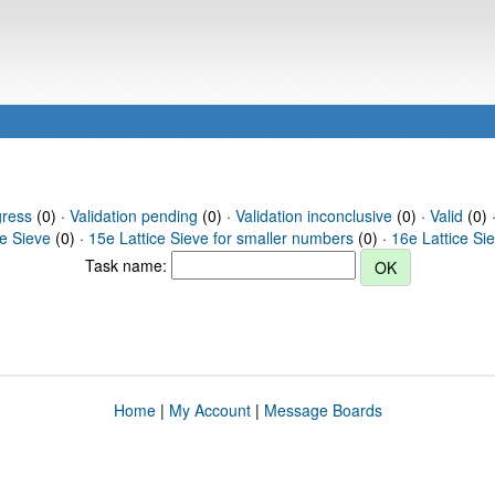
gress
(0) ·
Validation pending
(0) ·
Validation inconclusive
(0) ·
Valid
(0) 
ce Sieve
(0) ·
15e Lattice Sieve for smaller numbers
(0) ·
16e Lattice Si
Task name:
Home
|
My Account
|
Message Boards