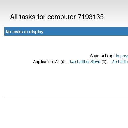
All tasks for computer 7193135
No tasks to display
State: All (0) ·
In pro
Application: All (0) ·
14e Lattice Sieve
(0) ·
15e Latti