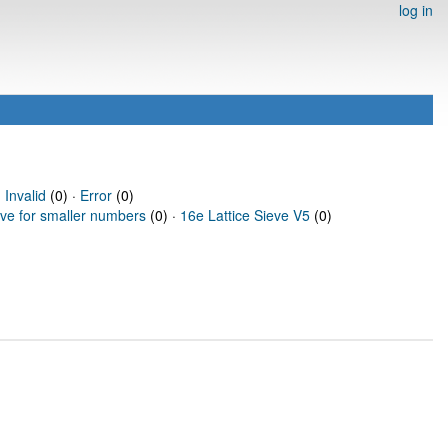
log in
·
Invalid
(0) ·
Error
(0)
eve for smaller numbers
(0) ·
16e Lattice Sieve V5
(0)