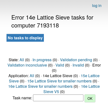
log in
Error 14e Lattice Sieve tasks for
computer 7193118
No tasks to display
State:
All
(0) ·
In progress
(0) ·
Validation pending
(0) ·
Validation inconclusive
(0) ·
Valid
(0) ·
Invalid
(0) · Error
(0)
Application:
All
(0) · 14e Lattice Sieve (0) ·
15e Lattice
Sieve
(0) ·
15e Lattice Sieve for smaller numbers
(0) ·
16e Lattice Sieve for smaller numbers
(0) ·
16e Lattice
Sieve V5
(0)
Task name: