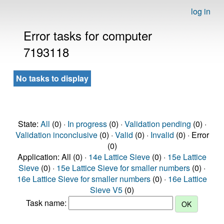
log in
Error tasks for computer
7193118
No tasks to display
State:
All
(0) ·
In progress
(0) ·
Validation pending
(0) ·
Validation inconclusive
(0) ·
Valid
(0) ·
Invalid
(0) · Error
(0)
Application: All (0) ·
14e Lattice Sieve
(0) ·
15e Lattice
Sieve
(0) ·
15e Lattice Sieve for smaller numbers
(0) ·
16e Lattice Sieve for smaller numbers
(0) ·
16e Lattice
Sieve V5
(0)
Task name: