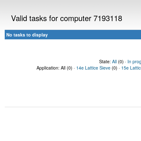
Valid tasks for computer 7193118
No tasks to display
State:
All
(0) ·
In pro
Application: All (0) ·
14e Lattice Sieve
(0) ·
15e Latti