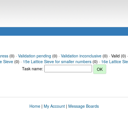
gress
(0) ·
Validation pending
(0) ·
Validation inconclusive
(0) · Valid (0) 
ce Sieve
(0) ·
15e Lattice Sieve for smaller numbers
(0) ·
16e Lattice Si
Task name:
Home
|
My Account
|
Message Boards