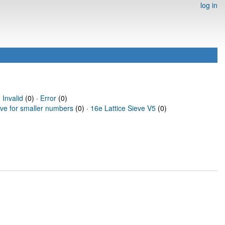
log in
·
Invalid
(0) ·
Error
(0)
eve for smaller numbers
(0) ·
16e Lattice Sieve V5
(0)