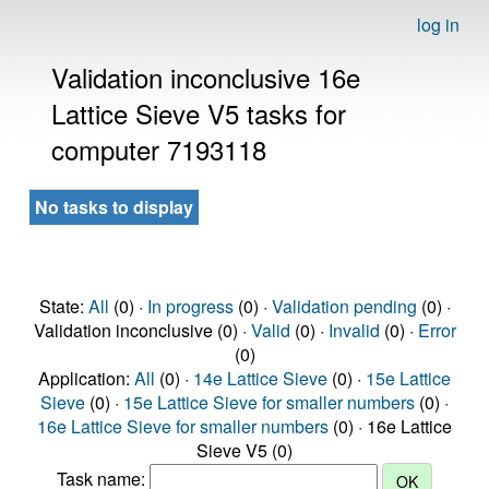
log in
Validation inconclusive 16e
Lattice Sieve V5 tasks for
computer 7193118
No tasks to display
State:
All
(0) ·
In progress
(0) ·
Validation pending
(0) ·
Validation inconclusive (0) ·
Valid
(0) ·
Invalid
(0) ·
Error
(0)
Application:
All
(0) ·
14e Lattice Sieve
(0) ·
15e Lattice
Sieve
(0) ·
15e Lattice Sieve for smaller numbers
(0) ·
16e Lattice Sieve for smaller numbers
(0) · 16e Lattice
Sieve V5 (0)
Task name: