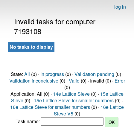
log in
Invalid tasks for computer
7193108
No tasks to display
State:
All
(0) ·
In progress
(0) ·
Validation pending
(0) ·
Validation inconclusive
(0) ·
Valid
(0) · Invalid (0) ·
Error
(0)
Application: All (0) ·
14e Lattice Sieve
(0) ·
15e Lattice
Sieve
(0) ·
15e Lattice Sieve for smaller numbers
(0) ·
16e Lattice Sieve for smaller numbers
(0) ·
16e Lattice
Sieve V5
(0)
Task name: