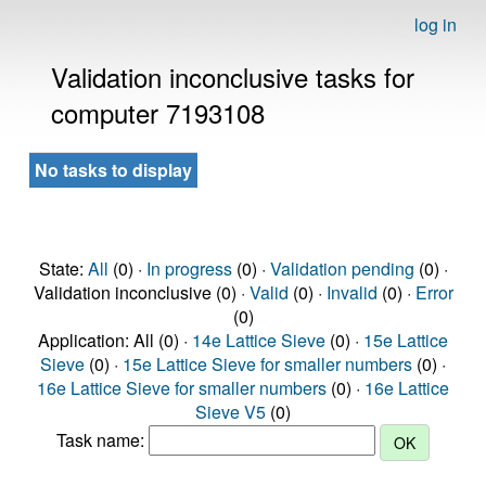
log in
Validation inconclusive tasks for
computer 7193108
No tasks to display
State:
All
(0) ·
In progress
(0) ·
Validation pending
(0) ·
Validation inconclusive (0) ·
Valid
(0) ·
Invalid
(0) ·
Error
(0)
Application: All (0) ·
14e Lattice Sieve
(0) ·
15e Lattice
Sieve
(0) ·
15e Lattice Sieve for smaller numbers
(0) ·
16e Lattice Sieve for smaller numbers
(0) ·
16e Lattice
Sieve V5
(0)
Task name: