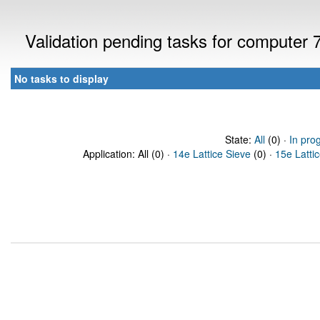
Validation pending tasks for computer
No tasks to display
State:
All
(0) ·
In pro
Application: All (0) ·
14e Lattice Sieve
(0) ·
15e Latti