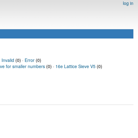
log in
·
Invalid
(0) ·
Error
(0)
eve for smaller numbers
(0) ·
16e Lattice Sieve V5
(0)