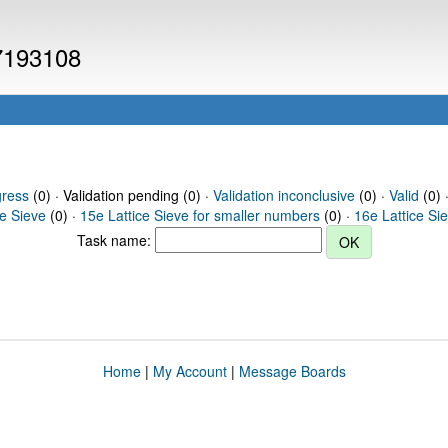
 7193108
gress
(0) · Validation pending (0) ·
Validation inconclusive
(0) ·
Valid
(0) 
ce Sieve
(0) ·
15e Lattice Sieve for smaller numbers
(0) ·
16e Lattice Si
Task name:
Home
|
My Account
|
Message Boards