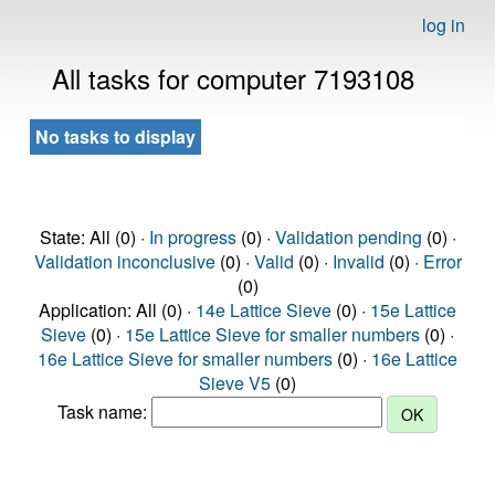
log in
All tasks for computer 7193108
No tasks to display
State: All (0) ·
In progress
(0) ·
Validation pending
(0) ·
Validation inconclusive
(0) ·
Valid
(0) ·
Invalid
(0) ·
Error
(0)
Application: All (0) ·
14e Lattice Sieve
(0) ·
15e Lattice
Sieve
(0) ·
15e Lattice Sieve for smaller numbers
(0) ·
16e Lattice Sieve for smaller numbers
(0) ·
16e Lattice
Sieve V5
(0)
Task name: