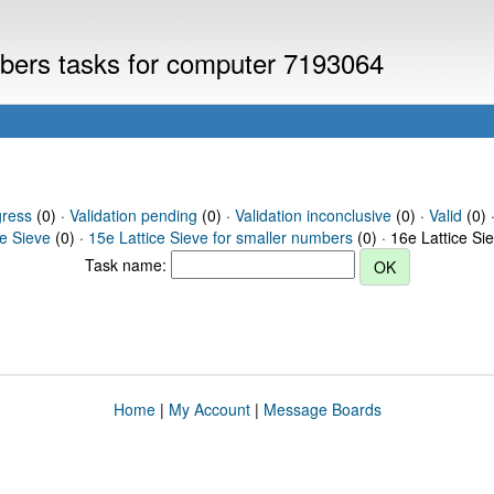
umbers tasks for computer 7193064
gress
(0) ·
Validation pending
(0) ·
Validation inconclusive
(0) ·
Valid
(0) 
ce Sieve
(0) ·
15e Lattice Sieve for smaller numbers
(0) · 16e Lattice Si
Task name:
Home
|
My Account
|
Message Boards