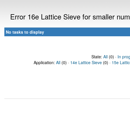
Error 16e Lattice Sieve for smaller n
No tasks to display
State:
All
(0) ·
In pro
Application:
All
(0) ·
14e Lattice Sieve
(0) ·
15e Latti