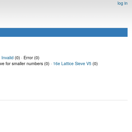
log in
·
Invalid
(0) · Error (0)
eve for smaller numbers (0) ·
16e Lattice Sieve V5
(0)