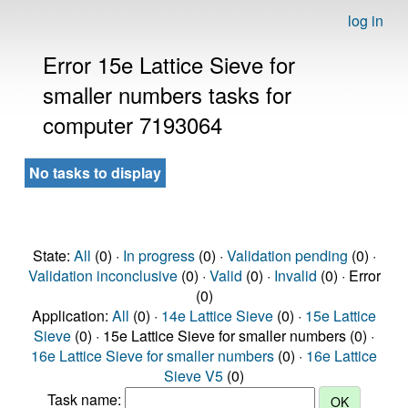
log in
Error 15e Lattice Sieve for
smaller numbers tasks for
computer 7193064
No tasks to display
State:
All
(0) ·
In progress
(0) ·
Validation pending
(0) ·
Validation inconclusive
(0) ·
Valid
(0) ·
Invalid
(0) · Error
(0)
Application:
All
(0) ·
14e Lattice Sieve
(0) ·
15e Lattice
Sieve
(0) · 15e Lattice Sieve for smaller numbers (0) ·
16e Lattice Sieve for smaller numbers
(0) ·
16e Lattice
Sieve V5
(0)
Task name: