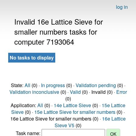
log in
Invalid 16e Lattice Sieve for
smaller numbers tasks for
computer 7193064
No tasks to display
State:
All
(0) ·
In progress
(0) ·
Validation pending
(0) ·
Validation inconclusive
(0) ·
Valid
(0) · Invalid (0) ·
Error
(0)
Application:
All
(0) ·
14e Lattice Sieve
(0) ·
15e Lattice
Sieve
(0) ·
15e Lattice Sieve for smaller numbers
(0) ·
16e Lattice Sieve for smaller numbers (0) ·
16e Lattice
Sieve V5
(0)
Task name: