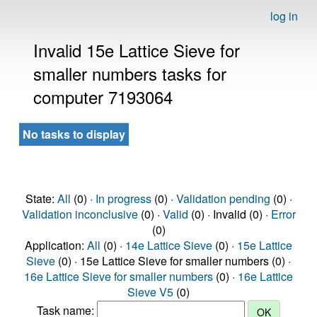
log in
Invalid 15e Lattice Sieve for
smaller numbers tasks for
computer 7193064
No tasks to display
State:
All
(0) ·
In progress
(0) ·
Validation pending
(0) ·
Validation inconclusive
(0) ·
Valid
(0) · Invalid (0) ·
Error
(0)
Application:
All
(0) ·
14e Lattice Sieve
(0) ·
15e Lattice
Sieve
(0) · 15e Lattice Sieve for smaller numbers (0) ·
16e Lattice Sieve for smaller numbers
(0) ·
16e Lattice
Sieve V5
(0)
Task name: