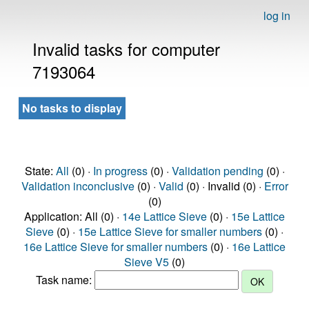
log in
Invalid tasks for computer
7193064
No tasks to display
State:
All
(0) ·
In progress
(0) ·
Validation pending
(0) ·
Validation inconclusive
(0) ·
Valid
(0) · Invalid (0) ·
Error
(0)
Application: All (0) ·
14e Lattice Sieve
(0) ·
15e Lattice
Sieve
(0) ·
15e Lattice Sieve for smaller numbers
(0) ·
16e Lattice Sieve for smaller numbers
(0) ·
16e Lattice
Sieve V5
(0)
Task name: