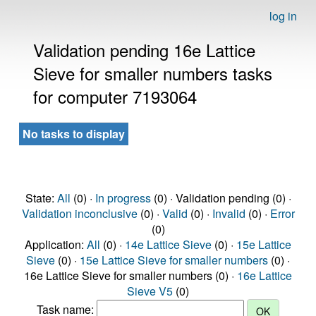
log in
Validation pending 16e Lattice
Sieve for smaller numbers tasks
for computer 7193064
No tasks to display
State:
All
(0) ·
In progress
(0) · Validation pending (0) ·
Validation inconclusive
(0) ·
Valid
(0) ·
Invalid
(0) ·
Error
(0)
Application:
All
(0) ·
14e Lattice Sieve
(0) ·
15e Lattice
Sieve
(0) ·
15e Lattice Sieve for smaller numbers
(0) ·
16e Lattice Sieve for smaller numbers (0) ·
16e Lattice
Sieve V5
(0)
Task name: