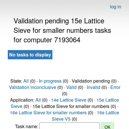
log in
Validation pending 15e Lattice
Sieve for smaller numbers tasks
for computer 7193064
No tasks to display
State:
All
(0) ·
In progress
(0) · Validation pending (0) ·
Validation inconclusive
(0) ·
Valid
(0) ·
Invalid
(0) ·
Error
(0)
Application:
All
(0) ·
14e Lattice Sieve
(0) ·
15e Lattice
Sieve
(0) · 15e Lattice Sieve for smaller numbers (0) ·
16e Lattice Sieve for smaller numbers
(0) ·
16e Lattice
Sieve V5
(0)
Task name: