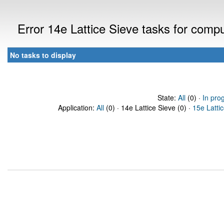
Error 14e Lattice Sieve tasks for com
No tasks to display
State:
All
(0) ·
In pro
Application:
All
(0) · 14e Lattice Sieve (0) ·
15e Latti