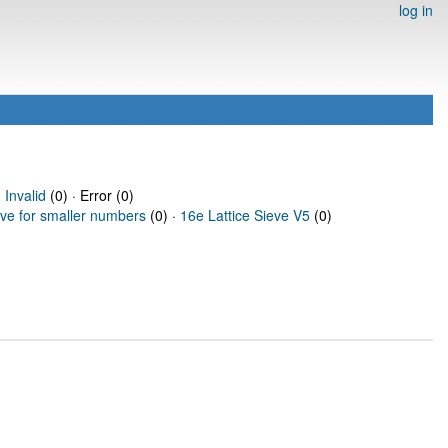
log in
·
Invalid
(0) · Error (0)
eve for smaller numbers
(0) ·
16e Lattice Sieve V5
(0)