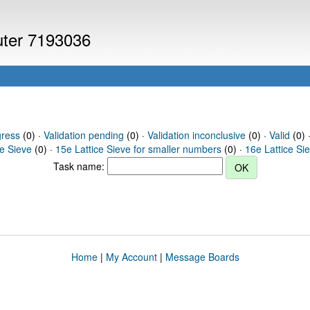
puter 7193036
gress
(0) ·
Validation pending
(0) ·
Validation inconclusive
(0) ·
Valid
(0) 
ce Sieve
(0) ·
15e Lattice Sieve for smaller numbers
(0) ·
16e Lattice Si
Task name:
Home
|
My Account
|
Message Boards