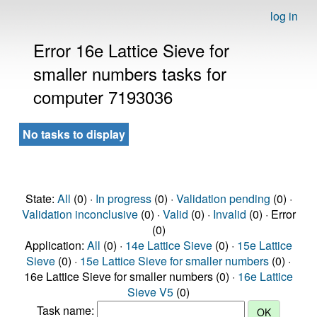
log in
Error 16e Lattice Sieve for
smaller numbers tasks for
computer 7193036
No tasks to display
State:
All
(0) ·
In progress
(0) ·
Validation pending
(0) ·
Validation inconclusive
(0) ·
Valid
(0) ·
Invalid
(0) · Error
(0)
Application:
All
(0) ·
14e Lattice Sieve
(0) ·
15e Lattice
Sieve
(0) ·
15e Lattice Sieve for smaller numbers
(0) ·
16e Lattice Sieve for smaller numbers (0) ·
16e Lattice
Sieve V5
(0)
Task name: