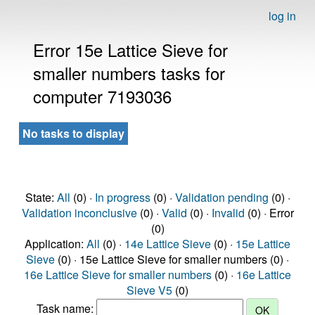
log in
Error 15e Lattice Sieve for
smaller numbers tasks for
computer 7193036
No tasks to display
State:
All
(0) ·
In progress
(0) ·
Validation pending
(0) ·
Validation inconclusive
(0) ·
Valid
(0) ·
Invalid
(0) · Error
(0)
Application:
All
(0) ·
14e Lattice Sieve
(0) ·
15e Lattice
Sieve
(0) · 15e Lattice Sieve for smaller numbers (0) ·
16e Lattice Sieve for smaller numbers
(0) ·
16e Lattice
Sieve V5
(0)
Task name: