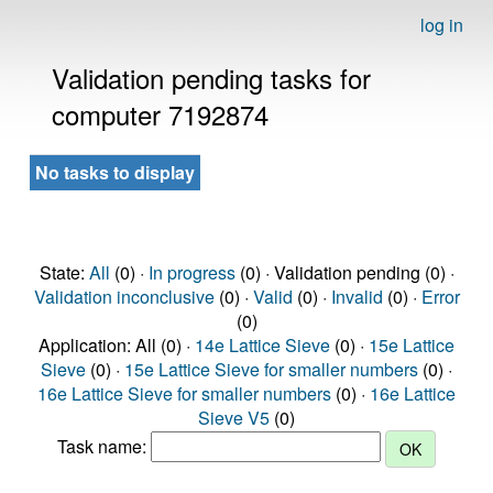
log in
Validation pending tasks for
computer 7192874
No tasks to display
State:
All
(0) ·
In progress
(0) · Validation pending (0) ·
Validation inconclusive
(0) ·
Valid
(0) ·
Invalid
(0) ·
Error
(0)
Application: All (0) ·
14e Lattice Sieve
(0) ·
15e Lattice
Sieve
(0) ·
15e Lattice Sieve for smaller numbers
(0) ·
16e Lattice Sieve for smaller numbers
(0) ·
16e Lattice
Sieve V5
(0)
Task name: