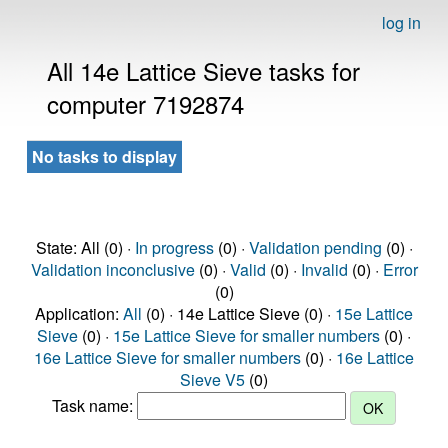
log in
All 14e Lattice Sieve tasks for
computer 7192874
No tasks to display
State: All (0) ·
In progress
(0) ·
Validation pending
(0) ·
Validation inconclusive
(0) ·
Valid
(0) ·
Invalid
(0) ·
Error
(0)
Application:
All
(0) · 14e Lattice Sieve (0) ·
15e Lattice
Sieve
(0) ·
15e Lattice Sieve for smaller numbers
(0) ·
16e Lattice Sieve for smaller numbers
(0) ·
16e Lattice
Sieve V5
(0)
Task name: