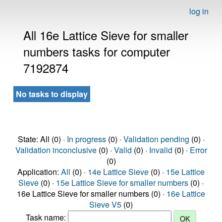
log in
All 16e Lattice Sieve for smaller
numbers tasks for computer
7192874
No tasks to display
State: All (0) ·
In progress
(0) ·
Validation pending
(0) ·
Validation inconclusive
(0) ·
Valid
(0) ·
Invalid
(0) ·
Error
(0)
Application:
All
(0) ·
14e Lattice Sieve
(0) ·
15e Lattice
Sieve
(0) ·
15e Lattice Sieve for smaller numbers
(0) ·
16e Lattice Sieve for smaller numbers (0) ·
16e Lattice
Sieve V5
(0)
Task name: