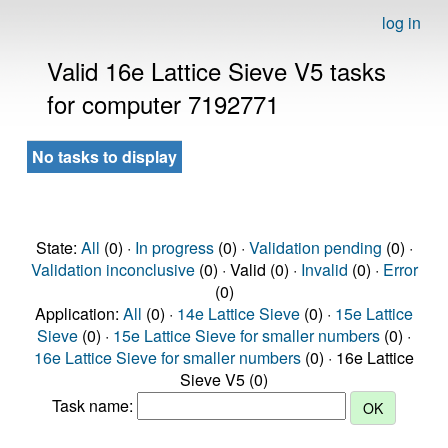
log in
Valid 16e Lattice Sieve V5 tasks
for computer 7192771
No tasks to display
State:
All
(0) ·
In progress
(0) ·
Validation pending
(0) ·
Validation inconclusive
(0) · Valid (0) ·
Invalid
(0) ·
Error
(0)
Application:
All
(0) ·
14e Lattice Sieve
(0) ·
15e Lattice
Sieve
(0) ·
15e Lattice Sieve for smaller numbers
(0) ·
16e Lattice Sieve for smaller numbers
(0) · 16e Lattice
Sieve V5 (0)
Task name: