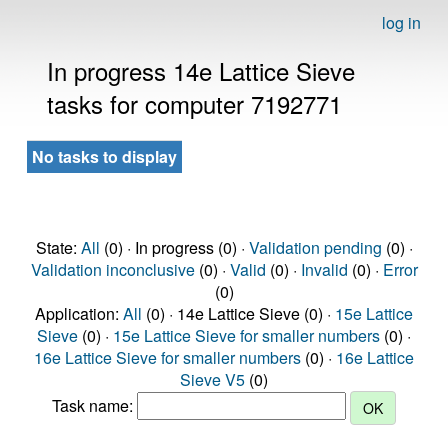
log in
In progress 14e Lattice Sieve
tasks for computer 7192771
No tasks to display
State:
All
(0) · In progress (0) ·
Validation pending
(0) ·
Validation inconclusive
(0) ·
Valid
(0) ·
Invalid
(0) ·
Error
(0)
Application:
All
(0) · 14e Lattice Sieve (0) ·
15e Lattice
Sieve
(0) ·
15e Lattice Sieve for smaller numbers
(0) ·
16e Lattice Sieve for smaller numbers
(0) ·
16e Lattice
Sieve V5
(0)
Task name: