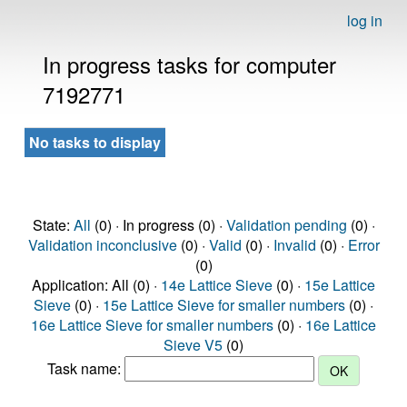
log in
In progress tasks for computer
7192771
No tasks to display
State:
All
(0) · In progress (0) ·
Validation pending
(0) ·
Validation inconclusive
(0) ·
Valid
(0) ·
Invalid
(0) ·
Error
(0)
Application: All (0) ·
14e Lattice Sieve
(0) ·
15e Lattice
Sieve
(0) ·
15e Lattice Sieve for smaller numbers
(0) ·
16e Lattice Sieve for smaller numbers
(0) ·
16e Lattice
Sieve V5
(0)
Task name: