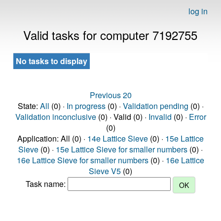
log in
Valid tasks for computer 7192755
No tasks to display
Previous 20
State:
All
(0) ·
In progress
(0) ·
Validation pending
(0) ·
Validation inconclusive
(0) · Valid (0) ·
Invalid
(0) ·
Error
(0)
Application: All (0) ·
14e Lattice Sieve
(0) ·
15e Lattice
Sieve
(0) ·
15e Lattice Sieve for smaller numbers
(0) ·
16e Lattice Sieve for smaller numbers
(0) ·
16e Lattice
Sieve V5
(0)
Task name: