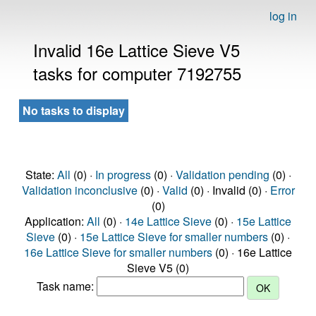
log in
Invalid 16e Lattice Sieve V5
tasks for computer 7192755
No tasks to display
State:
All
(0) ·
In progress
(0) ·
Validation pending
(0) ·
Validation inconclusive
(0) ·
Valid
(0) · Invalid (0) ·
Error
(0)
Application:
All
(0) ·
14e Lattice Sieve
(0) ·
15e Lattice
Sieve
(0) ·
15e Lattice Sieve for smaller numbers
(0) ·
16e Lattice Sieve for smaller numbers
(0) · 16e Lattice
Sieve V5 (0)
Task name: