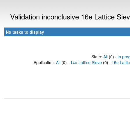
Validation inconclusive 16e Lattice Si
No tasks to display
State:
All
(0) ·
In pro
Application:
All
(0) ·
14e Lattice Sieve
(0) ·
15e Latti