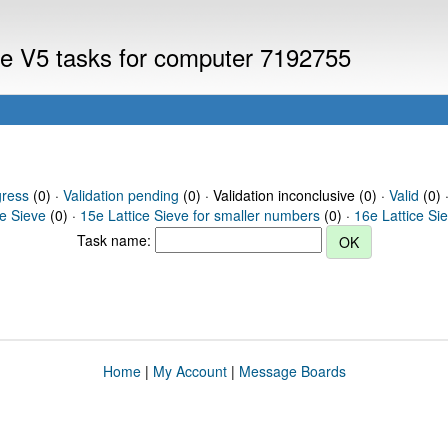
eve V5 tasks for computer 7192755
gress
(0) ·
Validation pending
(0) · Validation inconclusive (0) ·
Valid
(0) 
ce Sieve
(0) ·
15e Lattice Sieve for smaller numbers
(0) ·
16e Lattice Si
Task name:
Home
|
My Account
|
Message Boards