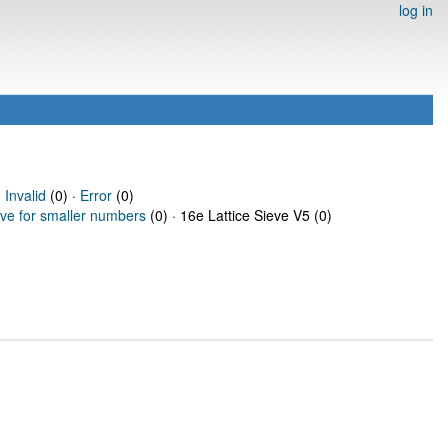
log in
·
Invalid
(0) ·
Error
(0)
eve for smaller numbers
(0) · 16e Lattice Sieve V5 (0)